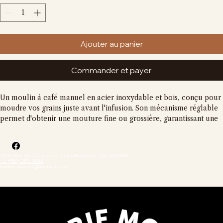
Quantité
*
Ajouter au panier
Commander et payer
Un moulin à café manuel en acier inoxydable et bois, conçu pour 
moudre vos grains juste avant l'infusion. Son mécanisme réglable 
permet d'obtenir une mouture fine ou grossière, garantissant une 
fraîcheur et un arôme optimum pour votre café.
1395 Rue des Cascades, Saint-Hyacinthe, QC J2S 3H3
+1 (450) 250-3888
bruleriemondor@hotmail.com