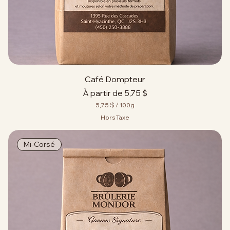
r
a
m
m
e
s
Café Dompteur
Prix promotionnel
À partir de
5,75 $