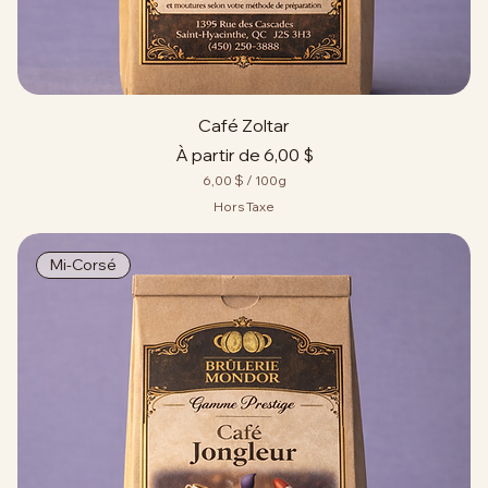
m
m
e
s
Café Zoltar
Prix promotionnel
À partir de
6,00 $
6,00 $
/
100g
6