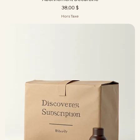
Abonnement Décaféiné
Prix
38,00 $
Hors Taxe