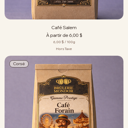
m
e
s
Café Salem
Prix promotionnel
À partir de
6,00 $
6,00 $
/
100g
6
Hors Taxe
,