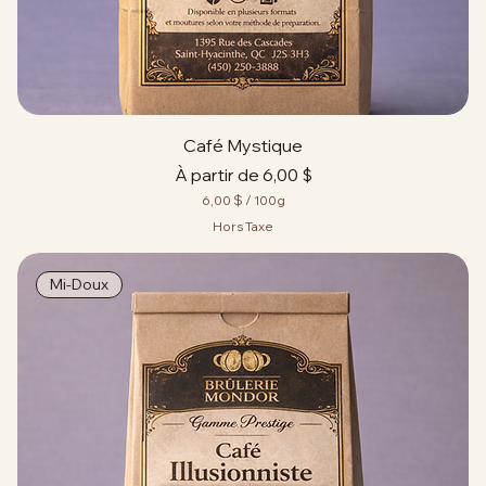
a
m
m
e
s
Café Mystique
Prix promotionnel
À partir de
6,00 $
6,00 $
/
100g