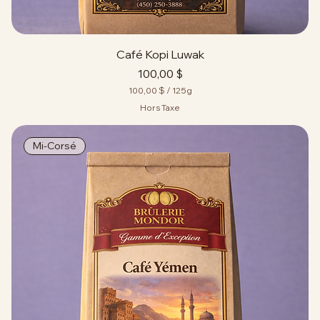
Café Kopi Luwak
Prix
100,00 $
100,00 $
/
125g
1
Hors Taxe
0
0