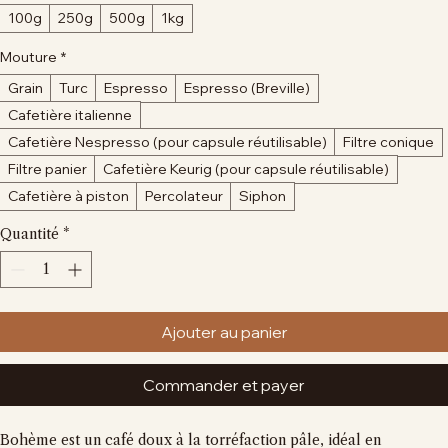
pour
100
Format
*
Grammes
100g
250g
500g
1kg
Mouture
*
Grain
Turc
Espresso
Espresso (Breville)
Cafetière italienne
Cafetière Nespresso (pour capsule réutilisable)
Filtre conique
Filtre panier
Cafetière Keurig (pour capsule réutilisable)
Cafetière à piston
Percolateur
Siphon
Quantité
*
Ajouter au panier
Commander et payer